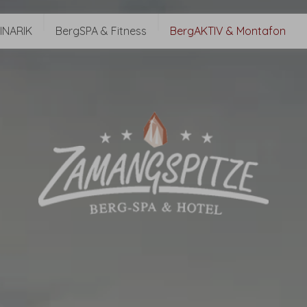
INARIK
BergSPA & Fitness
BergAKTIV & Montafon