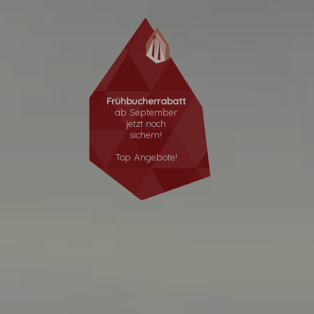
Frühbucherrabatt
ab September
jetzt noch
sichern!
Top Angebote!