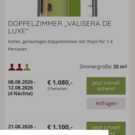
DOPPELZIMMER „VALISERA DE
LUXE“
helles, geräumiges Doppelzimmer mit 35qm für 1-4
Personen
Mindestbelegung:
Zimmergröße:
35 m
2
€ 1.080,-
08.08.2026 -
Jetzt schnell
Maximalbelegung:
12.08.2026
sichern!
2 Personen
oder
(4 Nächte)
Anfragen
€ 1.100,-
21.08.2026 -
Jetzt schnell
25.08.2026
sichern!
2 Personen