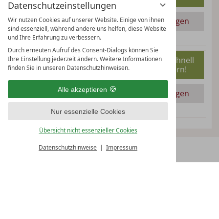
(4 Nächte)
Datenschutzeinstellungen
Anfragen
Wir nutzen Cookies auf unserer Website. Einige von ihnen
sind essenziell, während andere uns helfen, diese Website
und Ihre Erfahrung zu verbessern.
Durch erneuten Aufruf des Consent-Dialogs können Sie
€ 840,-
26.08.2026 -
Jetzt schnell
Ihre Einstellung jederzeit ändern. Weitere Informationen
29.08.2026
finden Sie in unseren Datenschutzhinweisen.
sichern!
2 Personen
(3 Nächte)
Alle akzeptieren
Anfragen
Nur essenzielle Cookies
Übersicht nicht essenzieller Cookies
Datenschutzhinweise
Impressum
BUCHEN