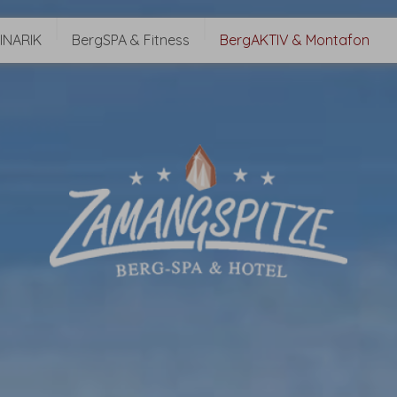
INARIK
BergSPA & Fitness
BergAKTIV & Montafon