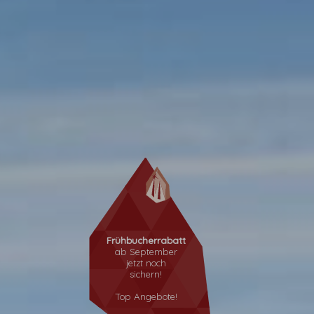
Frühbucherrabatt
ab September
jetzt noch
sichern!
Top Angebote!