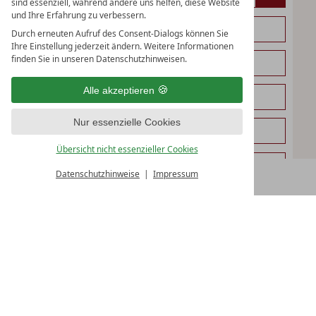
sind essenziell, während andere uns helfen, diese Website
und Ihre Erfahrung zu verbessern.
Durch erneuten Aufruf des Consent-Dialogs können Sie
Ihre Einstellung jederzeit ändern. Weitere Informationen
finden Sie in unseren Datenschutzhinweisen.
Alle akzeptieren
Nur essenzielle Cookies
Übersicht nicht essenzieller Cookies
Datenschutzhinweise
Impressum
BUCHEN
Ich bin an regelmäßigen Mitteilungen über
Angebote und Neuigkeiten interessiert.
Anschrift