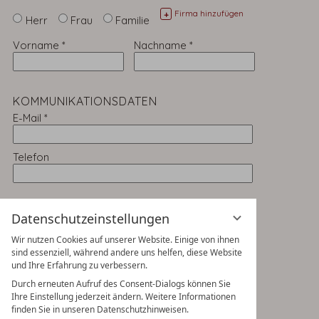
Firma hinzufügen
+
Herr
Frau
Familie
Vorname
*
Nachname
*
KOMMUNIKATIONSDATEN
E-Mail
*
Telefon
ADRESSDATEN
Datenschutzeinstellungen
Straße
*
Wir nutzen Cookies auf unserer Website. Einige von ihnen
sind essenziell, während andere uns helfen, diese Website
und Ihre Erfahrung zu verbessern.
PLZ
*
Ort
*
Durch erneuten Aufruf des Consent-Dialogs können Sie
Ihre Einstellung jederzeit ändern. Weitere Informationen
Land
*
finden Sie in unseren Datenschutzhinweisen.